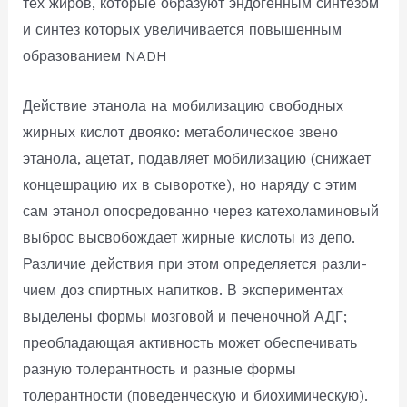
тех жиров, которые образуют эндогенным синтезом
и синтез которых увеличивается повышенным
образованием NADH
Действие этанола на мобилизацию свободных
жирных кислот двояко: метаболическое звено
этанола, ацетат, по­давляет мобилизацию (снижает
концешрацию их в сыво­ротке), но наряду с этим
сам этанол опосредованно через катехоламиновый
выброс высвобождает жирные кислоты из депо.
Различие действия при этом определяется разли­
чием доз спиртных напитков. В экспериментах
выделены формы мозговой и печеночной АДГ;
преобладающая актив­ность может обеспечивать
разную толерантность и разные формы
толерантности (поведенческую и биохимическую).