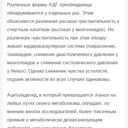
Различные формы АДГ преобладающе
обнаруживаются у отдельных рас. Этим
объясняется различная расовая чув­ствительность к
спиртным напиткам (высокая у монголо­идов). Но
различную чувствительность при этом обнару­
живает кардиоваскулярная система (покраснение,
тахикар­дия, снижение диастоличеекого давления у
монголоидов и снижение систолического давления
у белых). Однако снижение чувства усталости,
подъем активности во всех случаях одинаковы.
Ацетальдегид, в который превращается этанол на
любых путях своего метаболизма, обладает, по
мнению многих исследователей, более токсичным
прямым и метаболиче­ски дезорганизующим