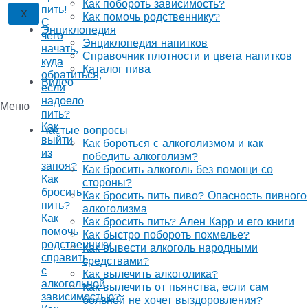
Как побороть зависимость?
пить!
X
Как помочь родственнику?
С
Энциклопедия
чего
Энциклопедия напитков
начать,
Справочник плотности и цвета напитков
куда
Каталог пива
обратиться,
Видео
если
надоело
Меню
пить?
Как
Частые вопросы
выйти
Как бороться с алкоголизмом и как
из
победить алкоголизм?
запоя?
Как бросить алкоголь без помощи со
Как
стороны?
бросить
Как бросить пить пиво? Опасность пивного
пить?
алкоголизма
Как
Как бросить пить? Ален Карр и его книги
помочь
Как быстро побороть похмелье?
родственнику
Как вывести алкоголь народными
справить
средствами?
с
Как вылечить алкоголика?
алкогольной
Как вылечить от пьянства, если сам
зависимостью?
больной не хочет выздоровления?