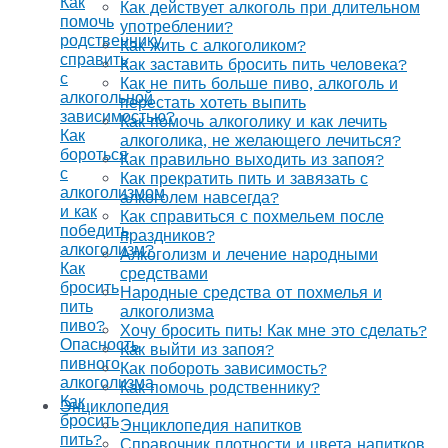
Как
Как действует алкоголь при длительном
помочь
употреблении?
родственнику
Как жить с алкоголиком?
справить
Как заставить бросить пить человека?
с
Как не пить больше пиво, алкоголь и
алкогольной
перестать хотеть выпить
зависимостью?
Как помочь алкоголику и как лечить
Как
алкоголика, не желающего лечиться?
бороться
Как правильно выходить из запоя?
с
Как прекратить пить и завязать с
алкоголизмом
алкоголем навсегда?
и как
Как справиться с похмельем после
победить
праздников?
алкоголизм?
Алкоголизм и лечение народными
Как
средствами
бросить
Народные средства от похмелья и
пить
алкоголизма
пиво?
Хочу бросить пить! Как мне это сделать?
Опасность
Как выйти из запоя?
пивного
Как побороть зависимость?
алкоголизма
Как помочь родственнику?
Как
Энциклопедия
бросить
Энциклопедия напитков
пить?
Справочник плотности и цвета напитков