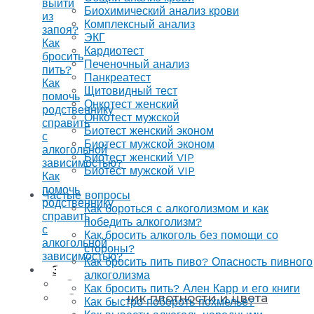
выйти
Биохимический анализ крови
из
Комплексный анализ
запоя?
ЭКГ
Как
Кардиотест
бросить
Печеночный анализ
пить?
Панкреатест
Как
Щитовидный тест
помочь
Онкотест женский
родственнику
Онкотест мужской
справить
Биотест женский эконом
с
Биотест мужской эконом
алкогольной
Биотест женский VIP
зависимостью?
Биотест мужской VIP
Как
помочь
Частые вопросы
родственнику
Как бороться с алкоголизмом и как
справить
победить алкоголизм?
с
Как бросить алкоголь без помощи со
алкогольной
стороны?
зависимостью?
Как бросить пить пиво? Опасность пивного
Энциклопедия
алкоголизма
Энциклопедия напитков
Как бросить пить? Ален Карр и его книги
Справочник плотности и цвета
Как быстро побороть похмелье?
напитков