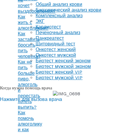
Общий анализ крови
хочет
Биохимический анализ крови
выздоровления?
Комплексный анализ
Как
ЭКГ
жить с
Кардиотест
алкоголиком?
Печеночный анализ
Как
Панкреатест
заставить
Щитовидный тест
бросить
Онкотест женский
пить
Онкотест мужской
человека?
Биотест женский эконом
Как не
Биотест мужской эконом
пить
Биотест женский VIP
больше
Биотест мужской VIP
пиво,
алкоголь
Когда нужна помощь врача
и
перестать
Нажмите для вызова врача
хотеть
выпить?
Как
помочь
алкоголику
и как