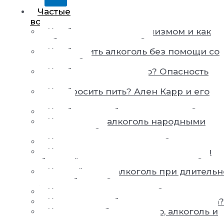
Частые
вопросы
Как бороться с алкоголизмом и как
победить алкоголизм?
Как бросить алкоголь без помощи со
стороны?
Как бросить пить пиво? Опасность
пивного алкоголизма
Как бросить пить? Ален Карр и его
книги
Как быстро побороть похмелье?
Как вывести алкоголь народными
средствами?
Как вылечить алкоголика?
Как вылечить от пьянства, если сам
больной не хочет выздоровления?
Как действует алкоголь при длитель
употреблении?
Как жить с алкоголиком?
Как заставить бросить пить человека?
Как не пить больше пиво, алкоголь и
перестать хотеть выпить