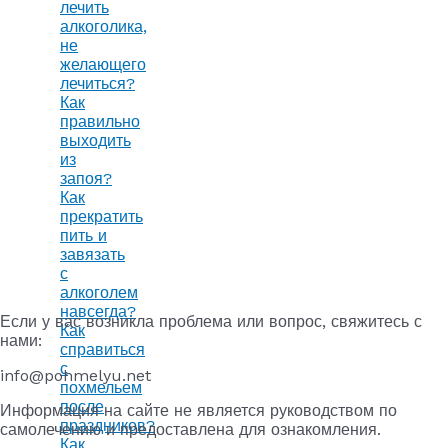
лечить
алкоголика,
не
желающего
лечиться?
Как
правильно
выходить
из
запоя?
Как
прекратить
пить и
завязать
с
алкоголем
навсегда?
Если у вас возникла проблема или вопрос, свяжитесь с
Как
нами:
справиться
с
info@pohmelyu.net
похмельем
после
Информация на сайте не является руководством по
праздников?
самолечению и предоставлена для ознакомления.
Как