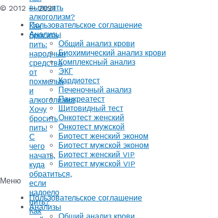
вылечить
© 2012 — 2021
алкоголизм?
Пользовательское соглашение
Как
Анализы
бросить
Общий анализ крови
пить:
Биохимический анализ крови
народные
Комплексный анализ
средства
ЭКГ
от
Кардиотест
похмелья
Печеночный анализ
и
Панкреатест
алкоголизма
Щитовидный тест
Хочу
Онкотест женский
бросить
Онкотест мужской
пить!
Биотест женский эконом
С
Биотест мужской эконом
чего
Биотест женский VIP
начать,
Биотест мужской VIP
куда
обратиться,
Меню
если
надоело
Пользовательское соглашение
пить?
Анализы
Как
Общий анализ крови