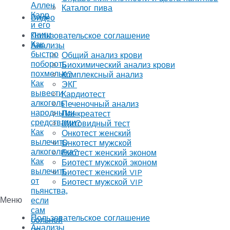
Аллен
Каталог пива
Карр
Видео
и его
книги
Пользовательское соглашение
Как
Анализы
быстро
Общий анализ крови
побороть
Биохимический анализ крови
похмелье?
Комплексный анализ
Как
ЭКГ
вывести
Кардиотест
алкоголь
Печеночный анализ
народными
Панкреатест
средствами?
Щитовидный тест
Как
Онкотест женский
вылечить
Онкотест мужской
алкоголика?
Биотест женский эконом
Как
Биотест мужской эконом
вылечить
Биотест женский VIP
от
Биотест мужской VIP
пьянства,
Меню
если
сам
Пользовательское соглашение
больной
Анализы
не