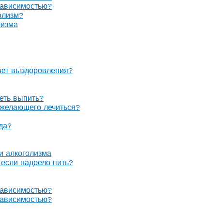
зависимостью?
олизм?
лизма
очет выздоровления?
теть выпить?
е желающего лечиться?
гда?
 и алкоголизма
, если надоело пить?
зависимостью?
зависимостью?