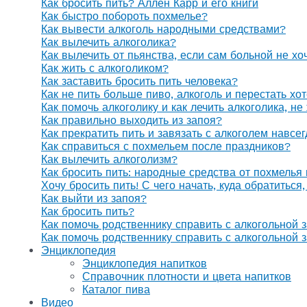
Как бросить пить? Аллен Карр и его книги
Как быстро побороть похмелье?
Как вывести алкоголь народными средствами?
Как вылечить алкоголика?
Как вылечить от пьянства, если сам больной не х
Как жить с алкоголиком?
Как заставить бросить пить человека?
Как не пить больше пиво, алкоголь и перестать хо
Как помочь алкоголику и как лечить алкоголика, н
Как правильно выходить из запоя?
Как прекратить пить и завязать с алкоголем навсе
Как справиться с похмельем после праздников?
Как вылечить алкоголизм?
Как бросить пить: народные средства от похмелья
Хочу бросить пить! С чего начать, куда обратиться
Как выйти из запоя?
Как бросить пить?
Как помочь родственнику справить с алкогольной 
Как помочь родственнику справить с алкогольной 
Энциклопедия
Энциклопедия напитков
Справочник плотности и цвета напитков
Каталог пива
Видео