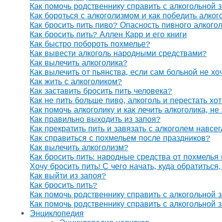
Как помочь родственнику справить с алкогольной 
Как бороться с алкоголизмом и как победить алког
Как бросить пить пиво? Опасность пивного алкого
Как бросить пить? Аллен Карр и его книги
Как быстро побороть похмелье?
Как вывести алкоголь народными средствами?
Как вылечить алкоголика?
Как вылечить от пьянства, если сам больной не х
Как жить с алкоголиком?
Как заставить бросить пить человека?
Как не пить больше пиво, алкоголь и перестать хо
Как помочь алкоголику и как лечить алкоголика, н
Как правильно выходить из запоя?
Как прекратить пить и завязать с алкоголем навсе
Как справиться с похмельем после праздников?
Как вылечить алкоголизм?
Как бросить пить: народные средства от похмелья
Хочу бросить пить! С чего начать, куда обратиться
Как выйти из запоя?
Как бросить пить?
Как помочь родственнику справить с алкогольной 
Как помочь родственнику справить с алкогольной 
Энциклопедия