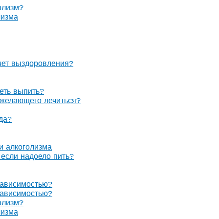
олизм?
лизма
очет выздоровления?
теть выпить?
е желающего лечиться?
гда?
 и алкоголизма
, если надоело пить?
зависимостью?
зависимостью?
олизм?
лизма