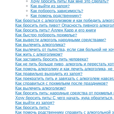
Хочу бросить пить! Как мне это сделать?
Как выйти из запоя?
Как побороть зависимость?
Как помочь родственнику?
Как бороться с алкоголизмом и как победить алког
Как бросить пить пиво? Опасность пивного алкого
Как бросить пить? Аллен Карр и его книги
Как быстро побороть похмелье?
Как вывести алкоголь народными средствами?
Как вылечить алкоголика?
Как вылечить от пьянства, если сам больной не х
Как жить с алкоголиком?
Как заставить бросить пить человека?
Как не пить больше пиво, алкоголь и перестать хо
Как помочь алкоголику и как лечить алкоголика, н
Как правильно выходить из запоя?
Как прекратить пить и завязать с алкоголем навсе
Как справиться с похмельем после праздников?
Как вылечить алкоголизм?
Как бросить пить: народные средства от похмелья
Хочу бросить пить! С чего начать, куда обратиться
Как выйти из запоя?
Как бросить пить?
Как помочь родственнику справить с алкогольной 