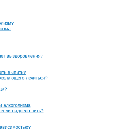
олизм?
лизма
очет выздоровления?
теть выпить?
е желающего лечиться?
гда?
 и алкоголизма
, если надоело пить?
зависимостью?