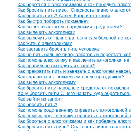
Как бороться с алкоголизмом и как победить алког
Как бросить пить пиво? Опасность пивного алкого
Как бросить пить? Аллен Карр и его книги
Как быстро побороть похмелье?
Как вывести алкоголь народными средствами?
Как вылечить алкоголика?
Как вылечить от пьянства, если сам больной не х
Как жить с алкоголиком?
Как заставить бросить пить человека?
Как не пить больше пиво, алкоголь и перестать хо
Как помочь алкоголику и как лечить алкоголика, н
Как правильно выходить из запоя?
Как прекратить пить и завязать с алкоголем навсе
Как справиться с похмельем после праздников?
Как вылечить алкоголизм?
Как бросить пить: народные средства от похмелья
Хочу бросить пить! С чего начать, куда обратиться
Как выйти из запоя?
Как бросить пить?
Как помочь родственнику справить с алкогольной 
Как помочь родственнику справить с алкогольной 
Как бороться с алкоголизмом и как победить алког
Как бросить пить пиво? Опасность пивного алкого