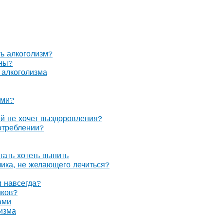
ть алкоголизм?
оны?
 алкоголизма
ами?
ой не хочет выздоровления?
отреблении?
тать хотеть выпить
олика, не желающего лечиться?
м навсегда?
иков?
ами
изма