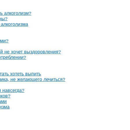
ть алкоголизм?
оны?
 алкоголизма
ами?
ой не хочет выздоровления?
отреблении?
тать хотеть выпить
олика, не желающего лечиться?
м навсегда?
иков?
ами
изма