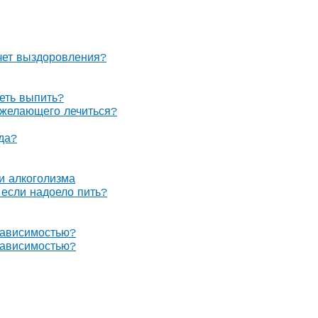
очет выздоровления?
теть выпить?
е желающего лечиться?
гда?
 и алкоголизма
, если надоело пить?
зависимостью?
зависимостью?