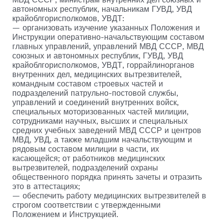
автономных республик, начальникам ГУВД, УВД
крайоблгорисполкомов, УВДТ:
— организовать изучение указанных Положения и
Инструкции оперативно-начальствующим составом
главных управлений, управлений МВД СССР, МВД
союзных и автономных республик, ГУВД, УВД
крайоблгорисполкомов, УВДТ, горрайлинорганов
внутренних дел, медицинских вытрезвителей,
командным составом cтроевых частей и
подразделений патрульно-постовой службы,
управлений и соединений внутренних войск,
специальных моторизованных частей милиции,
сотрудниками научных, высших и специальных
средних учебных заведений МВД СССР и центров
МВД, УВД, а также младшим начальствующим и
рядовым составом милиции в части, их
касающейся; от работников медицинских
вытрезвителей, подразделений охраны
общественного порядка принять зачеты и отразить
это в аттестациях;
— обеспечить работу медицинских вытрезвителей в
строгом соответствии с утвержденными
Положением и Инструкцией.