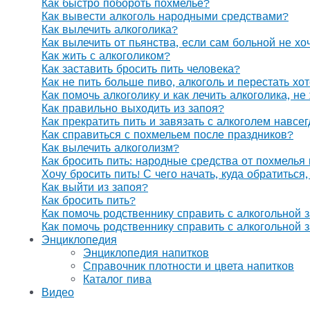
Как быстро побороть похмелье?
Как вывести алкоголь народными средствами?
Как вылечить алкоголика?
Как вылечить от пьянства, если сам больной не х
Как жить с алкоголиком?
Как заставить бросить пить человека?
Как не пить больше пиво, алкоголь и перестать хо
Как помочь алкоголику и как лечить алкоголика, н
Как правильно выходить из запоя?
Как прекратить пить и завязать с алкоголем навсе
Как справиться с похмельем после праздников?
Как вылечить алкоголизм?
Как бросить пить: народные средства от похмелья
Хочу бросить пить! С чего начать, куда обратиться
Как выйти из запоя?
Как бросить пить?
Как помочь родственнику справить с алкогольной 
Как помочь родственнику справить с алкогольной 
Энциклопедия
Энциклопедия напитков
Справочник плотности и цвета напитков
Каталог пива
Видео