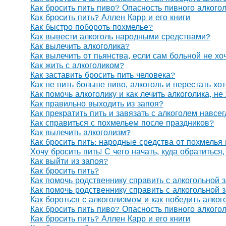
Как бросить пить пиво? Опасность пивного алкого
Как бросить пить? Аллен Карр и его книги
Как быстро побороть похмелье?
Как вывести алкоголь народными средствами?
Как вылечить алкоголика?
Как вылечить от пьянства, если сам больной не х
Как жить с алкоголиком?
Как заставить бросить пить человека?
Как не пить больше пиво, алкоголь и перестать хо
Как помочь алкоголику и как лечить алкоголика, н
Как правильно выходить из запоя?
Как прекратить пить и завязать с алкоголем навсе
Как справиться с похмельем после праздников?
Как вылечить алкоголизм?
Как бросить пить: народные средства от похмелья
Хочу бросить пить! С чего начать, куда обратиться
Как выйти из запоя?
Как бросить пить?
Как помочь родственнику справить с алкогольной 
Как помочь родственнику справить с алкогольной 
Как бороться с алкоголизмом и как победить алког
Как бросить пить пиво? Опасность пивного алкого
Как бросить пить? Аллен Карр и его книги