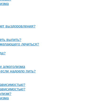
лизма
очет выздоровления?
теть выпить?
е желающего лечиться?
гда?
 и алкоголизма
, если надоело пить?
зависимостью?
зависимостью?
олизм?
лизма