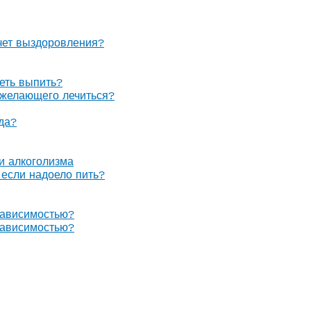
очет выздоровления?
теть выпить?
е желающего лечиться?
гда?
 и алкоголизма
, если надоело пить?
зависимостью?
зависимостью?