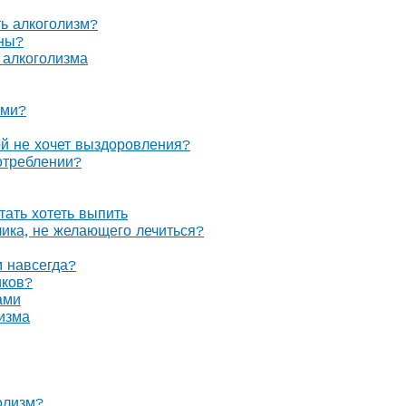
ть алкоголизм?
оны?
 алкоголизма
ами?
ой не хочет выздоровления?
отреблении?
тать хотеть выпить
олика, не желающего лечиться?
м навсегда?
иков?
ами
изма
олизм?